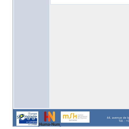
44, avenue de l
Tél. : 