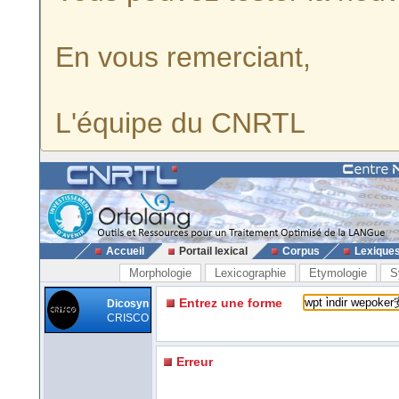
En vous remerciant,
L'équipe du CNRTL
Accueil
Portail lexical
Corpus
Lexique
Morphologie
Lexicographie
Etymologie
S
Entrez une forme
Dicosyn
CRISCO
Erreur