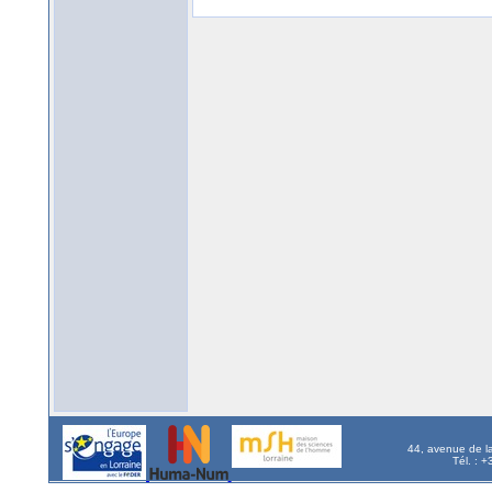
44, avenue de l
Tél. : 