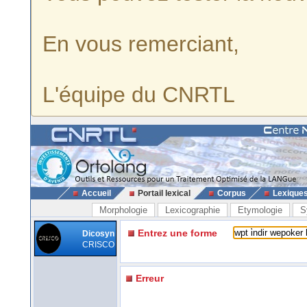
En vous remerciant,
L'équipe du CNRTL
Accueil
Portail lexical
Corpus
Lexique
Morphologie
Lexicographie
Etymologie
S
Entrez une forme
Dicosyn
CRISCO
Erreur