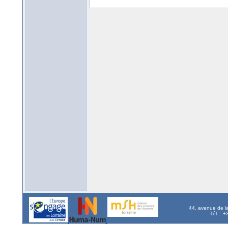
44, avenue de l
Tél. : 