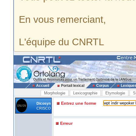
En vous remerciant,
L'équipe du CNRTL
Accueil
Portail lexical
Corpus
Lexique
Morphologie
Lexicographie
Etymologie
S
Entrez une forme
Dicosyn
CRISCO
Erreur