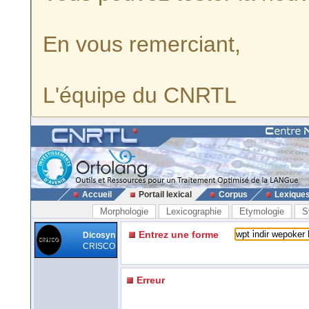
En vous remerciant,
L'équipe du CNRTL
Accueil
Portail lexical
Corpus
Lexique
Morphologie
Lexicographie
Etymologie
S
Entrez une forme
Dicosyn
CRISCO
Erreur