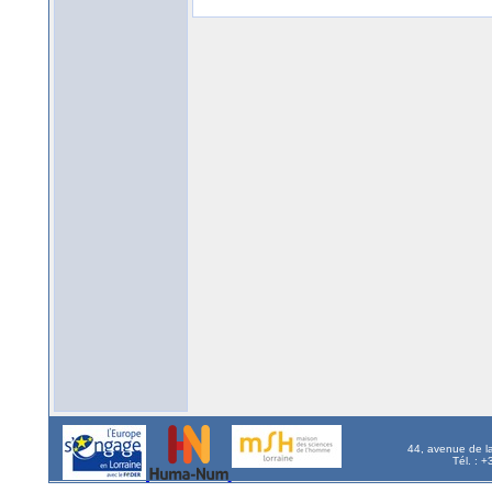
44, avenue de l
Tél. : 