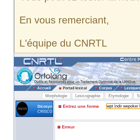
En vous remerciant,
L'équipe du CNRTL
Accueil
Portail lexical
Corpus
Lexique
Morphologie
Lexicographie
Etymologie
S
Entrez une forme
Dicosyn
CRISCO
Erreur