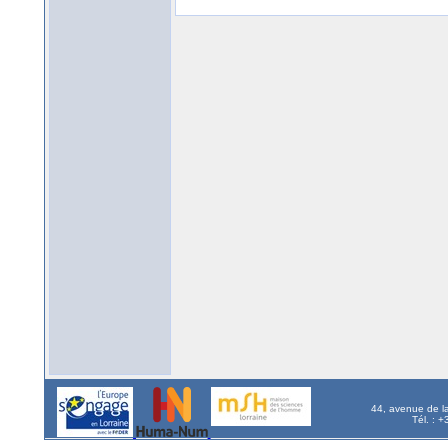
44, avenue de l
Tél. : 