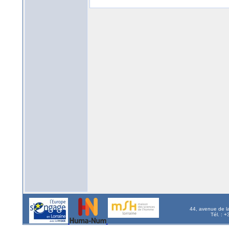
44, avenue de l
Tél. : 