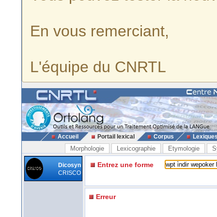
En vous remerciant,
L'équipe du CNRTL
Accueil
Portail lexical
Corpus
Lexique
Morphologie
Lexicographie
Etymologie
S
Entrez une forme
Dicosyn
CRISCO
Erreur