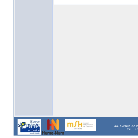
44, avenue de l
Tél. : 