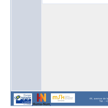
44, avenue de l
Tél. : 