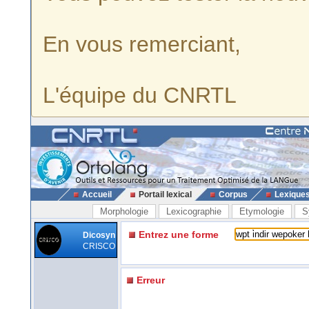
En vous remerciant,
L'équipe du CNRTL
Accueil
Portail lexical
Corpus
Lexique
Morphologie
Lexicographie
Etymologie
S
Entrez une forme
Dicosyn
CRISCO
Erreur