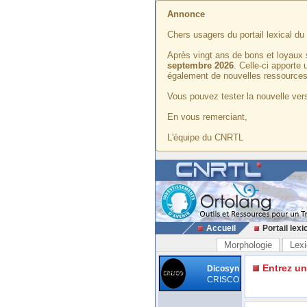
Annonce
Chers usagers du portail lexical d
Après vingt ans de bons et loyaux 
septembre 2026
. Celle-ci apporte
également de nouvelles ressources
Vous pouvez tester la nouvelle vers
En vous remerciant,
L'équipe du CNRTL
Accueil
Portail lexi
Morphologie
Lexi
Entrez u
Dicosyn
CRISCO