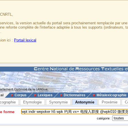
u CNRTL,
services, la version actuelle du portail sera prochainement remplacée par un
 une refonte complète de l'interface adaptée à tous les supports (ordinateurs, t
.
ion ici :
Portail lexical
cal
Corpus
Lexiques
Dictionnaires
Métalexicographie
cographie
Etymologie
Synonymie
Antonymie
Proxémie
C
ne forme
catégorie :