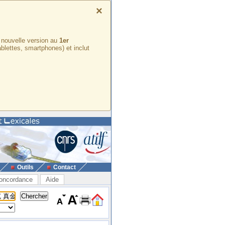
×
e nouvelle version au
1er
ablettes, smartphones) et inclut
Outils
Contact
oncordance
Aide