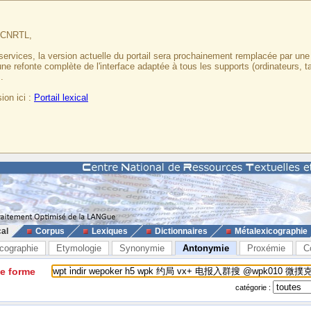
u CNRTL,
services, la version actuelle du portail sera prochainement remplacée par un
 une refonte complète de l'interface adaptée à tous les supports (ordinateurs, t
.
ion ici :
Portail lexical
cal
Corpus
Lexiques
Dictionnaires
Métalexicographie
cographie
Etymologie
Synonymie
Antonymie
Proxémie
C
ne forme
catégorie :