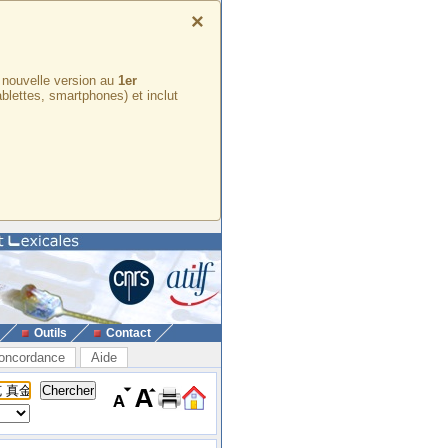
×
e nouvelle version au
1er
ablettes, smartphones) et inclut
Outils
Contact
oncordance
Aide