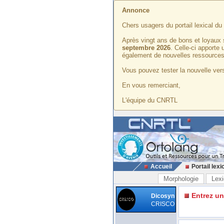
Annonce
Chers usagers du portail lexical d
Après vingt ans de bons et loyaux 
septembre 2026
. Celle-ci apporte
également de nouvelles ressources
Vous pouvez tester la nouvelle vers
En vous remerciant,
L'équipe du CNRTL
Accueil
Portail lexi
Morphologie
Lexi
Entrez u
Dicosyn
CRISCO