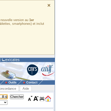
×
e nouvelle version au
1er
ablettes, smartphones) et inclut
Outils
Contact
oncordance
Aide