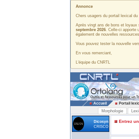
Annonce
Chers usagers du portail lexical d
Après vingt ans de bons et loyaux 
septembre 2026
. Celle-ci apporte
également de nouvelles ressources
Vous pouvez tester la nouvelle vers
En vous remerciant,
L'équipe du CNRTL
Accueil
Portail lexi
Morphologie
Lexi
Entrez u
Dicosyn
CRISCO