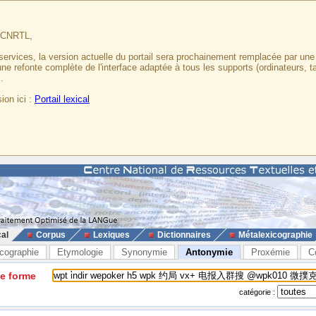
u CNRTL,
services, la version actuelle du portail sera prochainement remplacée par un
 une refonte complète de l'interface adaptée à tous les supports (ordinateurs, t
.
ion ici :
Portail lexical
cal
Corpus
Lexiques
Dictionnaires
Métalexicographie
cographie
Etymologie
Synonymie
Antonymie
Proxémie
C
ne forme
catégorie :