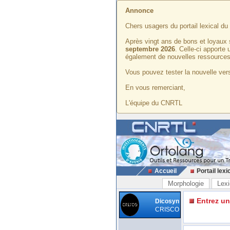
Annonce
Chers usagers du portail lexical d
Après vingt ans de bons et loyaux 
septembre 2026
. Celle-ci apporte
également de nouvelles ressources
Vous pouvez tester la nouvelle vers
En vous remerciant,
L'équipe du CNRTL
Accueil
Portail lexi
Morphologie
Lexi
Entrez u
Dicosyn
CRISCO