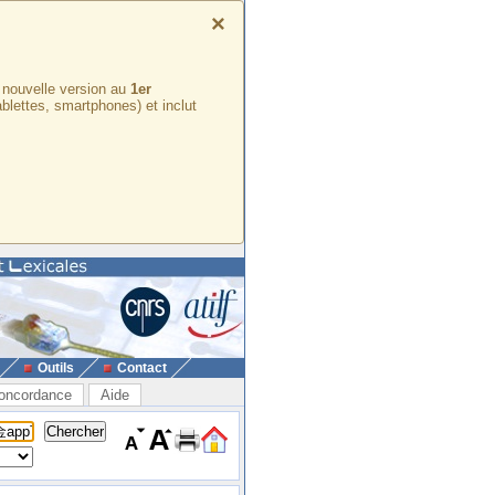
×
e nouvelle version au
1er
ablettes, smartphones) et inclut
Outils
Contact
oncordance
Aide