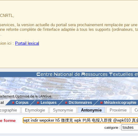
u CNRTL,
services, la version actuelle du portail sera prochainement remplacée par un
 une refonte complète de l'interface adaptée à tous les supports (ordinateurs, t
.
ion ici :
Portail lexical
cal
Corpus
Lexiques
Dictionnaires
Métalexicographie
cographie
Etymologie
Synonymie
Antonymie
Proxémie
C
ne forme
catégorie :