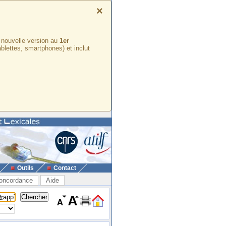
×
e nouvelle version au
1er
ablettes, smartphones) et inclut
Outils
Contact
oncordance
Aide