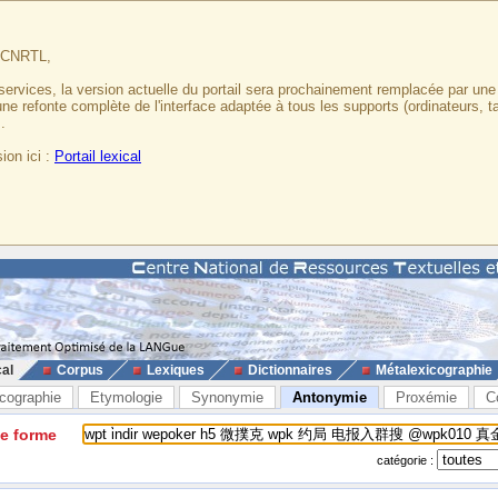
u CNRTL,
services, la version actuelle du portail sera prochainement remplacée par un
 une refonte complète de l'interface adaptée à tous les supports (ordinateurs, t
.
ion ici :
Portail lexical
cal
Corpus
Lexiques
Dictionnaires
Métalexicographie
cographie
Etymologie
Synonymie
Antonymie
Proxémie
C
ne forme
catégorie :