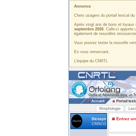
Annonce
Chers usagers du portail lexical d
Après vingt ans de bons et loyaux 
septembre 2026
. Celle-ci apporte
également de nouvelles ressources
Vous pouvez tester la nouvelle vers
En vous remerciant,
L'équipe du CNRTL
Accueil
Portail lexi
Morphologie
Lexi
Entrez u
Dicosyn
CRISCO