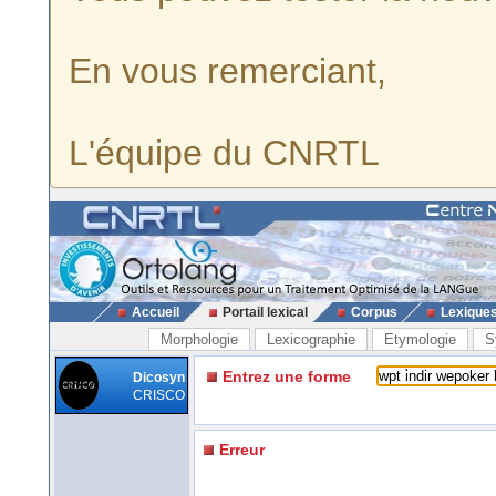
En vous remerciant,
L'équipe du CNRTL
Accueil
Portail lexical
Corpus
Lexique
Morphologie
Lexicographie
Etymologie
S
Entrez une forme
Dicosyn
CRISCO
Erreur