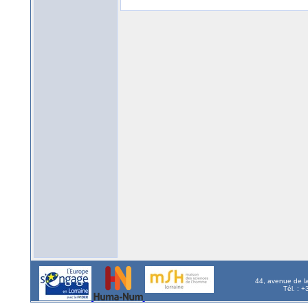
44, avenue de l
Tél. : 