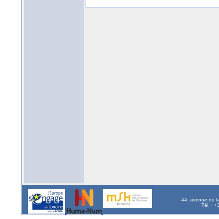
44, avenue de l
Tél. : 