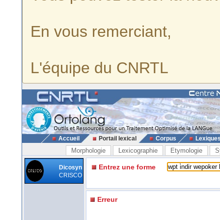
En vous remerciant,
L'équipe du CNRTL
Accueil
Portail lexical
Corpus
Lexique
Morphologie
Lexicographie
Etymologie
S
Entrez une forme
Dicosyn
CRISCO
Erreur