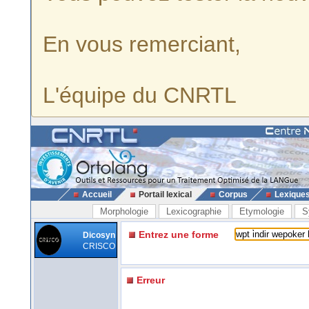
En vous remerciant,
L'équipe du CNRTL
Accueil
Portail lexical
Corpus
Lexique
Morphologie
Lexicographie
Etymologie
S
Entrez une forme
Dicosyn
CRISCO
Erreur