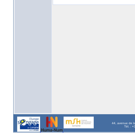
44, avenue de l
Tél. : 