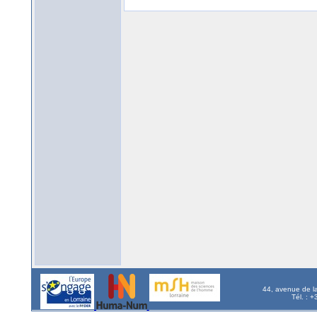
44, avenue de l
Tél. : 