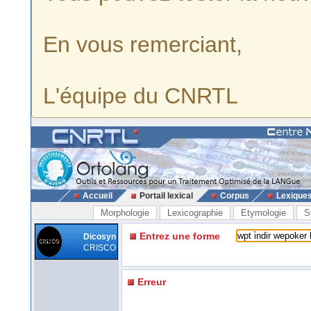
En vous remerciant,
L'équipe du CNRTL
Accueil
Portail lexical
Corpus
Lexique
Morphologie
Lexicographie
Etymologie
S
Entrez une forme
Dicosyn
CRISCO
Erreur