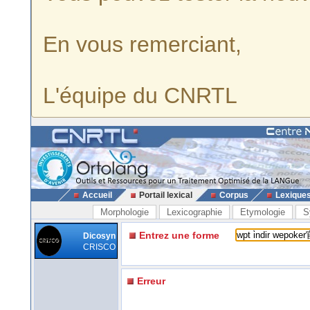
En vous remerciant,
L'équipe du CNRTL
Accueil
Portail lexical
Corpus
Lexique
Morphologie
Lexicographie
Etymologie
S
Entrez une forme
Dicosyn
CRISCO
Erreur