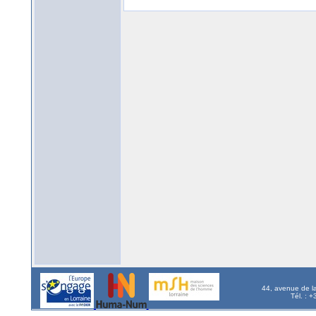
44, avenue de l
Tél. : 