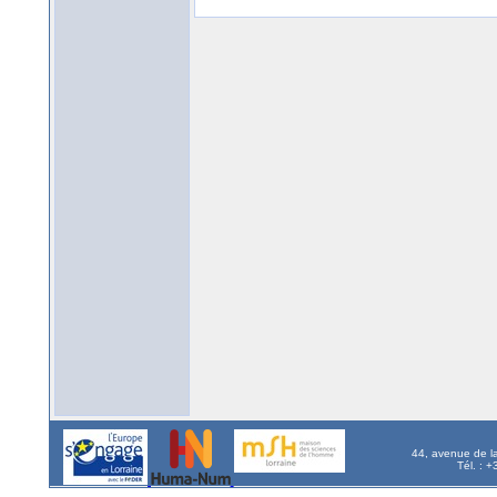
44, avenue de l
Tél. : 