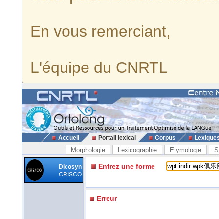
En vous remerciant,
L'équipe du CNRTL
Accueil
Portail lexical
Corpus
Lexique
Morphologie
Lexicographie
Etymologie
S
Entrez une forme
Dicosyn
CRISCO
Erreur