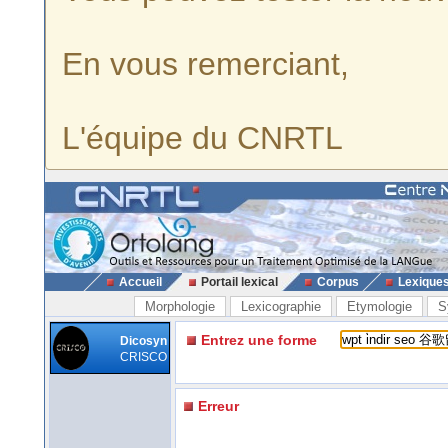
En vous remerciant,
L'équipe du CNRTL
Accueil
Portail lexical
Corpus
Lexique
Morphologie
Lexicographie
Etymologie
S
Entrez une forme
Dicosyn
CRISCO
Erreur