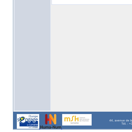
44, avenue de l
Tél. : 