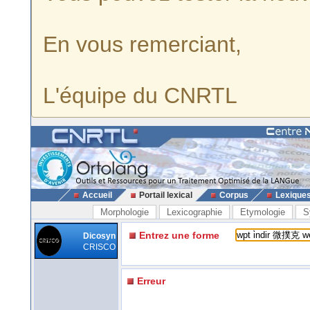
En vous remerciant,
L'équipe du CNRTL
Accueil
Portail lexical
Corpus
Lexique
Morphologie
Lexicographie
Etymologie
S
Entrez une forme
Dicosyn
CRISCO
Erreur