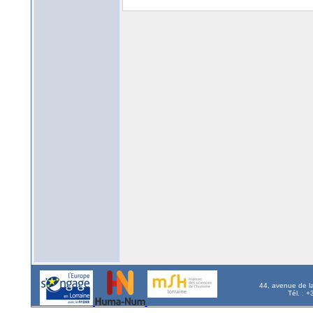
44, avenue de l
Tél. : 