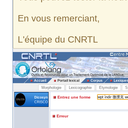
En vous remerciant,
L'équipe du CNRTL
Accueil
Portail lexical
Corpus
Lexique
Morphologie
Lexicographie
Etymologie
S
Entrez une forme
Dicosyn
CRISCO
Erreur