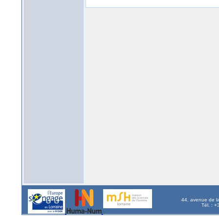
44, avenue de l
Tél. : 