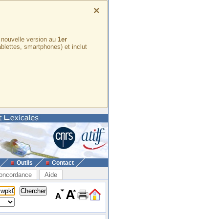
×
e nouvelle version au
1er
ablettes, smartphones) et inclut
Outils
Contact
oncordance
Aide