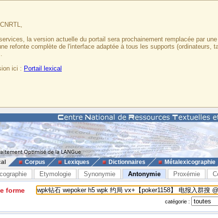
u CNRTL,
services, la version actuelle du portail sera prochainement remplacée par un
 une refonte complète de l'interface adaptée à tous les supports (ordinateurs, t
.
ion ici :
Portail lexical
cal
Corpus
Lexiques
Dictionnaires
Métalexicographie
cographie
Etymologie
Synonymie
Antonymie
Proxémie
C
ne forme
catégorie :