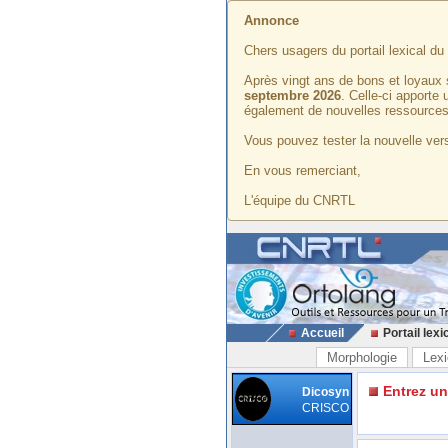
Annonce
Chers usagers du portail lexical d
Après vingt ans de bons et loyaux 
septembre 2026
. Celle-ci apporte
également de nouvelles ressources
Vous pouvez tester la nouvelle vers
En vous remerciant,
L'équipe du CNRTL
Accueil
Portail lexi
Morphologie
Lexi
Entrez u
Dicosyn
CRISCO