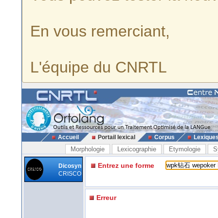
En vous remerciant,
L'équipe du CNRTL
Accueil
Portail lexical
Corpus
Lexique
Morphologie
Lexicographie
Etymologie
S
Entrez une forme
Dicosyn
CRISCO
Erreur