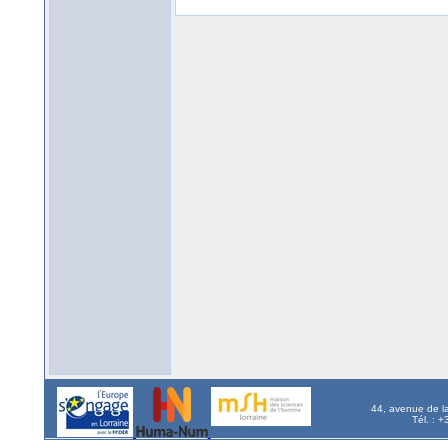
44, avenue de l
Tél. : 