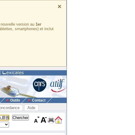
×
e nouvelle version au
1er
ablettes, smartphones) et inclut
Outils
Contact
oncordance
Aide