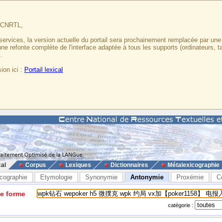
u CNRTL,
services, la version actuelle du portail sera prochainement remplacée par un
 une refonte complète de l'interface adaptée à tous les supports (ordinateurs, t
.
ion ici :
Portail lexical
cal
Corpus
Lexiques
Dictionnaires
Métalexicographie
cographie
Etymologie
Synonymie
Antonymie
Proxémie
C
ne forme
catégorie :