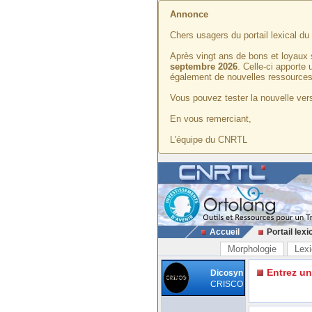
Annonce
Chers usagers du portail lexical d
Après vingt ans de bons et loyaux 
septembre 2026
. Celle-ci apporte
également de nouvelles ressources
Vous pouvez tester la nouvelle vers
En vous remerciant,
L'équipe du CNRTL
Accueil
Portail lexi
Morphologie
Lexi
Entrez u
Dicosyn
CRISCO