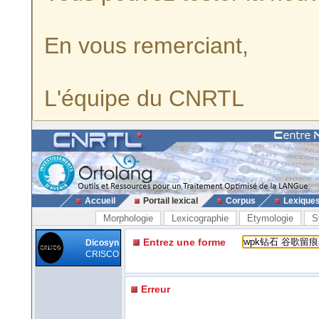
En vous remerciant,
L'équipe du CNRTL
Accueil
Portail lexical
Corpus
Lexique
Morphologie
Lexicographie
Etymologie
S
Entrez une forme
Dicosyn
CRISCO
Erreur