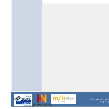
44, avenue de l
Tél. : 