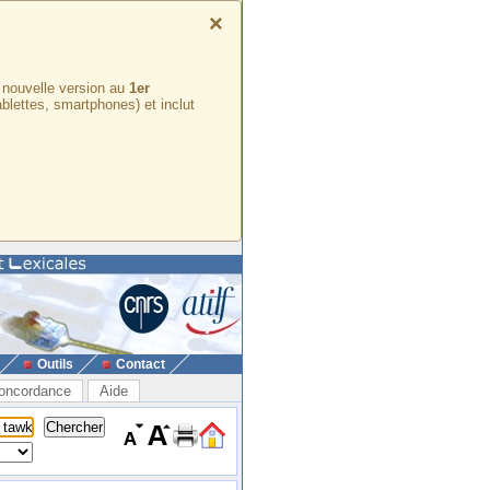
×
e nouvelle version au
1er
ablettes, smartphones) et inclut
Outils
Contact
oncordance
Aide