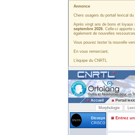
Annonce
Chers usagers du portail lexical d
Après vingt ans de bons et loyaux 
septembre 2026
. Celle-ci apporte
également de nouvelles ressources
Vous pouvez tester la nouvelle vers
En vous remerciant,
L'équipe du CNRTL
Accueil
Portail lexi
Morphologie
Lexi
Entrez u
Dicosyn
CRISCO