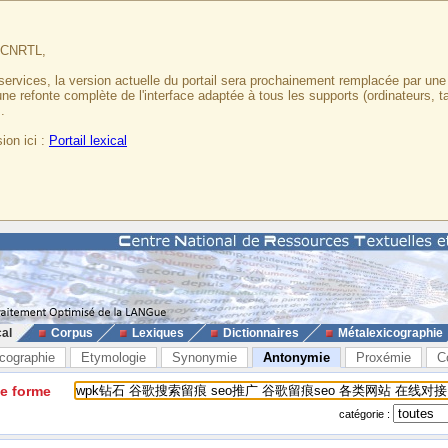
u CNRTL,
services, la version actuelle du portail sera prochainement remplacée par un
 une refonte complète de l'interface adaptée à tous les supports (ordinateurs, t
.
ion ici :
Portail lexical
cal
Corpus
Lexiques
Dictionnaires
Métalexicographie
cographie
Etymologie
Synonymie
Antonymie
Proxémie
C
ne forme
catégorie :