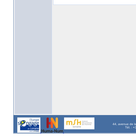
44, avenue de l
Tél. : 