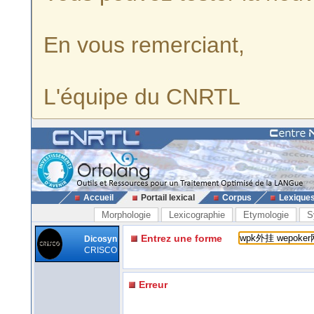
En vous remerciant,
L'équipe du CNRTL
Accueil
Portail lexical
Corpus
Lexique
Morphologie
Lexicographie
Etymologie
S
Entrez une forme
Dicosyn
CRISCO
Erreur