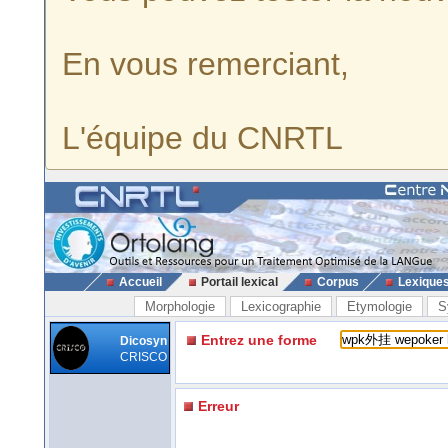
En vous remerciant,
L'équipe du CNRTL
Accueil
Portail lexical
Corpus
Lexique
Morphologie
Lexicographie
Etymologie
S
Entrez une forme
Dicosyn
CRISCO
Erreur