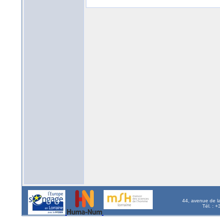
44, avenue de l
Tél. : 