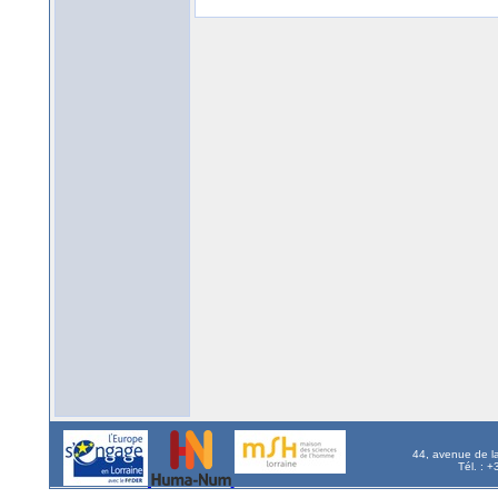
44, avenue de l
Tél. : 