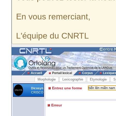
En vous remerciant,
L'équipe du CNRTL
Accueil
Portail lexical
Corpus
Lexique
Morphologie
Lexicographie
Etymologie
S
Entrez une forme
Dicosyn
CRISCO
Erreur