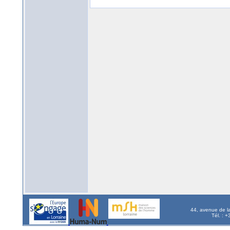
44, avenue de l
Tél. : 