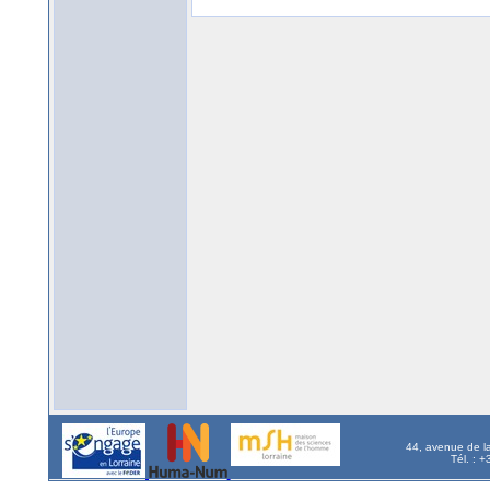
44, avenue de l
Tél. : 