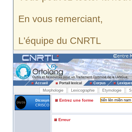
En vous remerciant,
L'équipe du CNRTL
Accueil
Portail lexical
Corpus
Lexique
Morphologie
Lexicographie
Etymologie
S
Entrez une forme
Dicosyn
CRISCO
Erreur