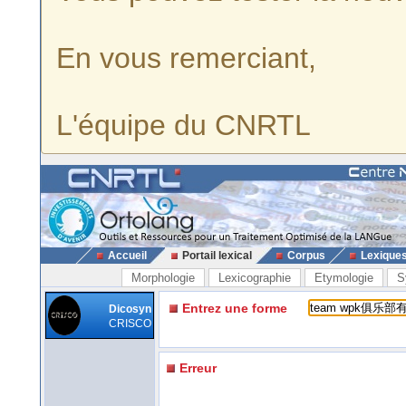
En vous remerciant,
L'équipe du CNRTL
Accueil
Portail lexical
Corpus
Lexique
Morphologie
Lexicographie
Etymologie
S
Entrez une forme
Dicosyn
CRISCO
Erreur