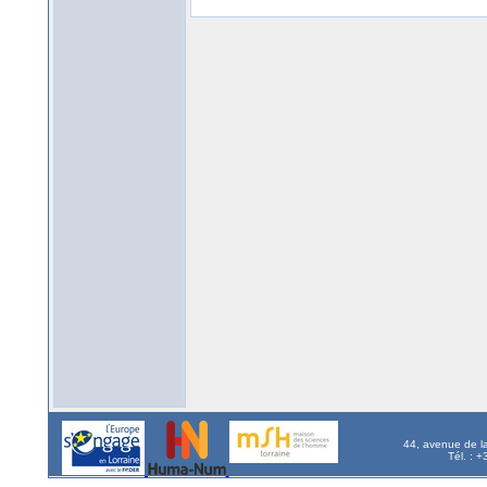
44, avenue de l
Tél. : 