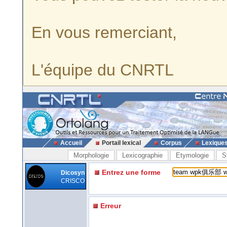
En vous remerciant,
L'équipe du CNRTL
Accueil
Portail lexical
Corpus
Lexique
Morphologie
Lexicographie
Etymologie
S
Entrez une forme
Dicosyn
CRISCO
Erreur