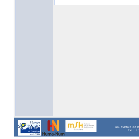
44, avenue de l
Tél. : 