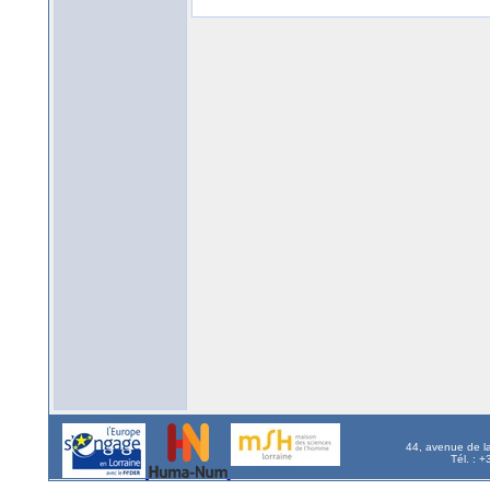
44, avenue de l
Tél. : 