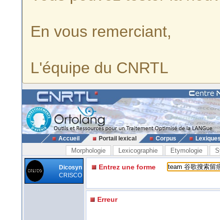
En vous remerciant,
L'équipe du CNRTL
Accueil
Portail lexical
Corpus
Lexique
Morphologie
Lexicographie
Etymologie
S
Entrez une forme
Dicosyn
CRISCO
Erreur