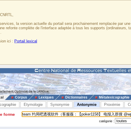
u CNRTL,
services, la version actuelle du portail sera prochainement remplacée par un
 une refonte complète de l'interface adaptée à tous les supports (ordinateurs, t
.
ion ici :
Portail lexical
cal
Corpus
Lexiques
Dictionnaires
Métalexicographie
cographie
Etymologie
Synonymie
Antonymie
Proxémie
C
ne forme
catégorie :