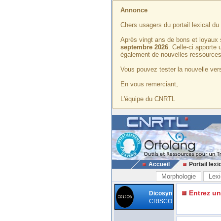
Annonce
Chers usagers du portail lexical d
Après vingt ans de bons et loyaux 
septembre 2026
. Celle-ci apporte
également de nouvelles ressources
Vous pouvez tester la nouvelle vers
En vous remerciant,
L'équipe du CNRTL
Accueil
Portail lexi
Morphologie
Lexi
Entrez u
Dicosyn
CRISCO