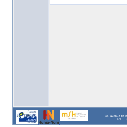
44, avenue de l
Tél. : 