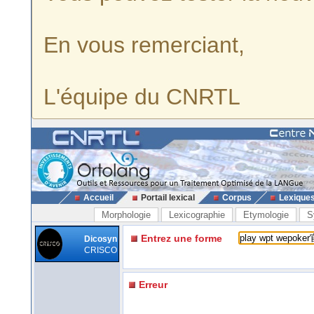
En vous remerciant,
L'équipe du CNRTL
Accueil
Portail lexical
Corpus
Lexique
Morphologie
Lexicographie
Etymologie
S
Entrez une forme
Dicosyn
CRISCO
Erreur