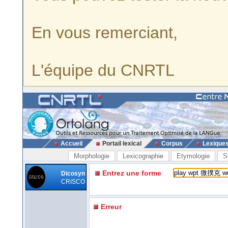
En vous remerciant,
L'équipe du CNRTL
Accueil
Portail lexical
Corpus
Lexique
Morphologie
Lexicographie
Etymologie
S
Entrez une forme
Dicosyn
CRISCO
Erreur