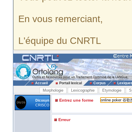
En vous remerciant,
L'équipe du CNRTL
Accueil
Portail lexical
Corpus
Lexique
Morphologie
Lexicographie
Etymologie
S
Entrez une forme
Dicosyn
CRISCO
Erreur