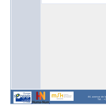
44, avenue de l
Tél. : 