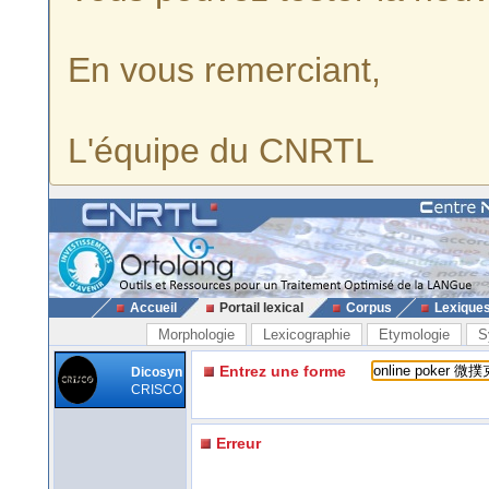
En vous remerciant,
L'équipe du CNRTL
Accueil
Portail lexical
Corpus
Lexique
Morphologie
Lexicographie
Etymologie
S
Entrez une forme
Dicosyn
CRISCO
Erreur