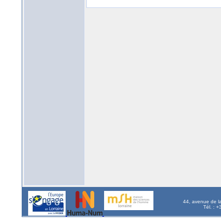
44, avenue de l
Tél. : 