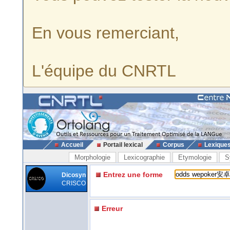
En vous remerciant,
L'équipe du CNRTL
Accueil
Portail lexical
Corpus
Lexique
Morphologie
Lexicographie
Etymologie
S
Entrez une forme
Dicosyn
CRISCO
Erreur