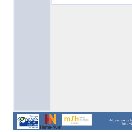
44, avenue de l
Tél. : 