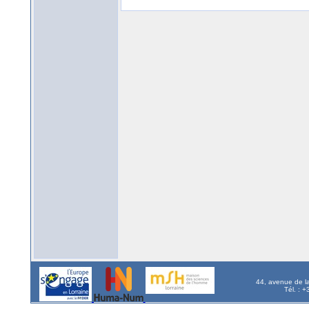
44, avenue de l
Tél. : 