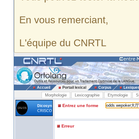
En vous remerciant,
L'équipe du CNRTL
Accueil
Portail lexical
Corpus
Lexique
Morphologie
Lexicographie
Etymologie
S
Entrez une forme
Dicosyn
CRISCO
Erreur