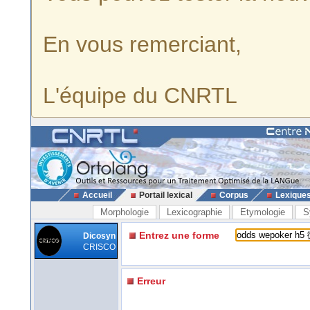
En vous remerciant,
L'équipe du CNRTL
Accueil
Portail lexical
Corpus
Lexique
Morphologie
Lexicographie
Etymologie
S
Entrez une forme
Dicosyn
CRISCO
Erreur