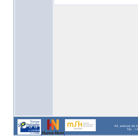
44, avenue de l
Tél. : 