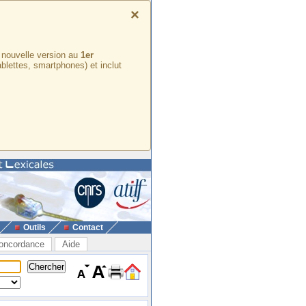
×
e nouvelle version au
1er
ablettes, smartphones) et inclut
Outils
Contact
oncordance
Aide