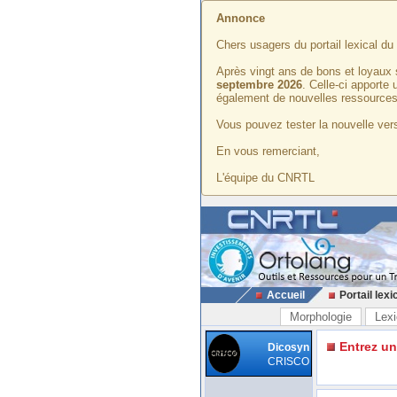
Annonce
Chers usagers du portail lexical d
Après vingt ans de bons et loyaux 
septembre 2026
. Celle-ci apporte
également de nouvelles ressources
Vous pouvez tester la nouvelle vers
En vous remerciant,
L'équipe du CNRTL
Accueil
Portail lexi
Morphologie
Lexi
Entrez u
Dicosyn
CRISCO