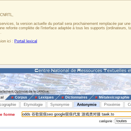
u CNRTL,
services, la version actuelle du portail sera prochainement remplacée par un
 une refonte complète de l'interface adaptée à tous les supports (ordinateurs, t
.
ion ici :
Portail lexical
cal
Corpus
Lexiques
Dictionnaires
Métalexicographie
cographie
Etymologie
Synonymie
Antonymie
Proxémie
C
ne forme
catégorie :