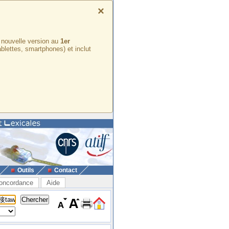
×
e nouvelle version au
1er
ablettes, smartphones) et inclut
Outils
Contact
oncordance
Aide