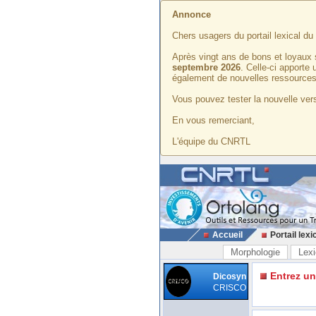
Annonce
Chers usagers du portail lexical d
Après vingt ans de bons et loyaux 
septembre 2026
. Celle-ci apporte
également de nouvelles ressources
Vous pouvez tester la nouvelle vers
En vous remerciant,
L'équipe du CNRTL
Accueil
Portail lexi
Morphologie
Lexi
Entrez u
Dicosyn
CRISCO