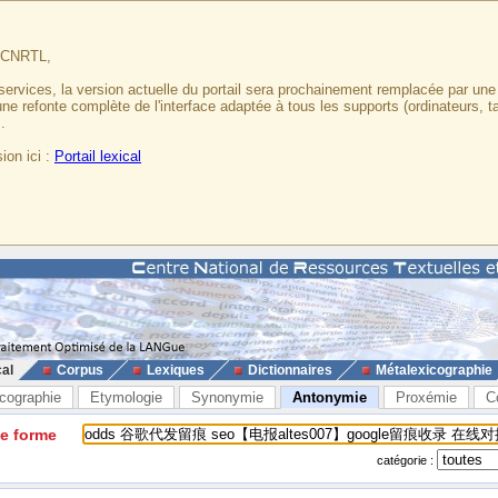
u CNRTL,
services, la version actuelle du portail sera prochainement remplacée par un
 une refonte complète de l'interface adaptée à tous les supports (ordinateurs, t
.
ion ici :
Portail lexical
cal
Corpus
Lexiques
Dictionnaires
Métalexicographie
cographie
Etymologie
Synonymie
Antonymie
Proxémie
C
ne forme
catégorie :