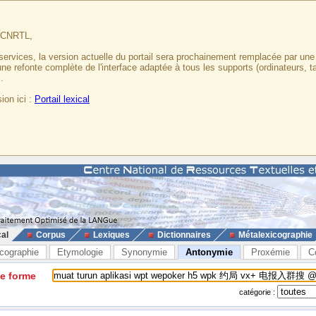
u CNRTL,
services, la version actuelle du portail sera prochainement remplacée par un
 une refonte complète de l'interface adaptée à tous les supports (ordinateurs, t
.
ion ici :
Portail lexical
cal
Corpus
Lexiques
Dictionnaires
Métalexicographie
cographie
Etymologie
Synonymie
Antonymie
Proxémie
C
ne forme
catégorie :