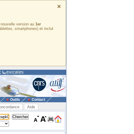
×
e nouvelle version au
1er
ablettes, smartphones) et inclut
Outils
Contact
oncordance
Aide