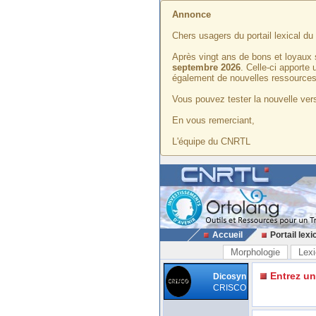
Annonce
Chers usagers du portail lexical d
Après vingt ans de bons et loyaux 
septembre 2026
. Celle-ci apporte
également de nouvelles ressources
Vous pouvez tester la nouvelle vers
En vous remerciant,
L'équipe du CNRTL
Accueil
Portail lexi
Morphologie
Lexi
Entrez u
Dicosyn
CRISCO