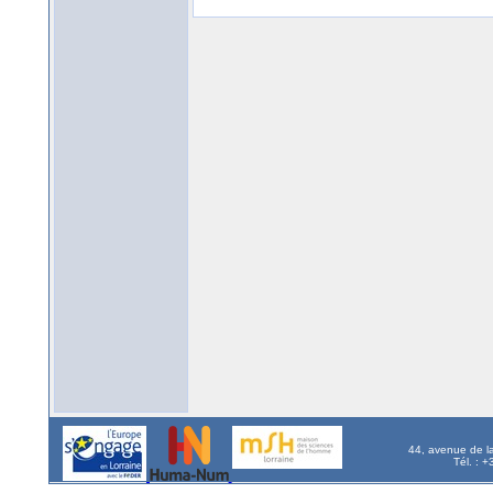
44, avenue de l
Tél. : 