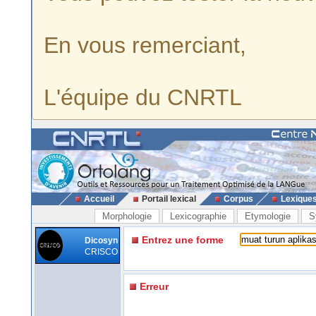
En vous remerciant,
L'équipe du CNRTL
Accueil
Portail lexical
Corpus
Lexique
Morphologie
Lexicographie
Etymologie
S
Entrez une forme
Dicosyn
CRISCO
Erreur