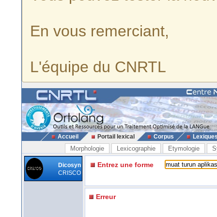
En vous remerciant,
L'équipe du CNRTL
Accueil
Portail lexical
Corpus
Lexique
Morphologie
Lexicographie
Etymologie
S
Entrez une forme
Dicosyn
CRISCO
Erreur