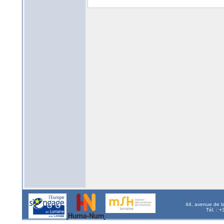
44, avenue de l
Tél. : 