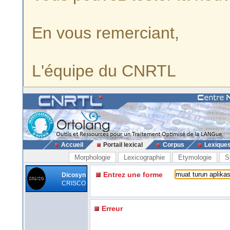
En vous remerciant,
L'équipe du CNRTL
Accueil
Portail lexical
Corpus
Lexique
Morphologie
Lexicographie
Etymologie
S
Entrez une forme
Dicosyn
CRISCO
Erreur