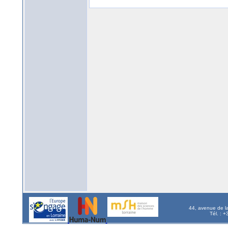
44, avenue de l
Tél. : 