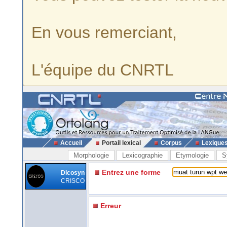
En vous remerciant,
L'équipe du CNRTL
Accueil
Portail lexical
Corpus
Lexique
Morphologie
Lexicographie
Etymologie
S
Entrez une forme
Dicosyn
CRISCO
Erreur