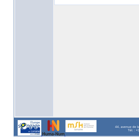
44, avenue de l
Tél. : 